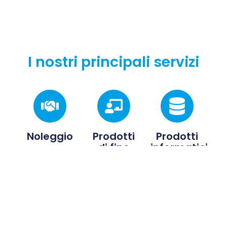
I nostri principali servizi
Noleggio
Prodotti
Prodotti
di fine
informatici
noleggio
La
società
OMNIARES
OMNIARES
consente
Vendiamo
cura il
di
prodotti
noleggio
fornire
informatici
di
soluzioni
di fine