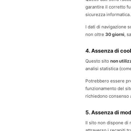
garantire il corretto 
sicurezza informatica.
I dati di navigazione 
non oltre
30 giorni
, s
4. Assenza di coo
Questo sito
non utiliz
analisi statistica (co
Potrebbero essere pr
funzionamento del sito 
richiedono consenso a
5. Assenza di modu
Il sito non dispone di
attraverso i recapiti t