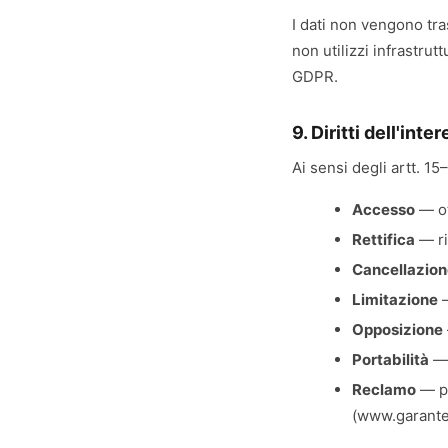
I dati non vengono tras
non utilizzi infrastru
GDPR.
9. Diritti dell'inte
Ai sensi degli artt. 15
Accesso
— ot
Rettifica
— ri
Cancellazion
Limitazione
—
Opposizione
Portabilità
— 
Reclamo
— pr
(www.garantep