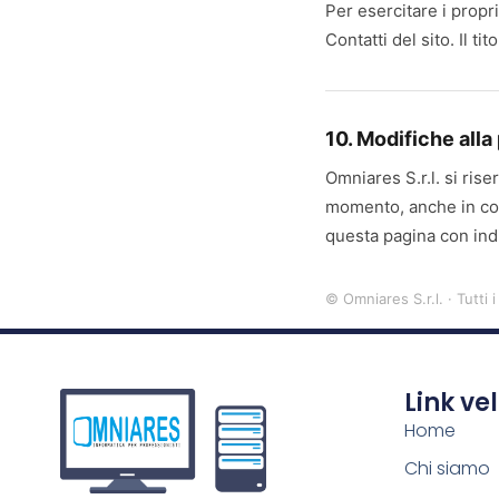
Per esercitare i propri 
Contatti del sito. Il t
10. Modifiche alla
Omniares S.r.l. si rise
momento, anche in con
questa pagina con ind
© Omniares S.r.l. · Tutti i 
Link ve
Home
Chi siamo