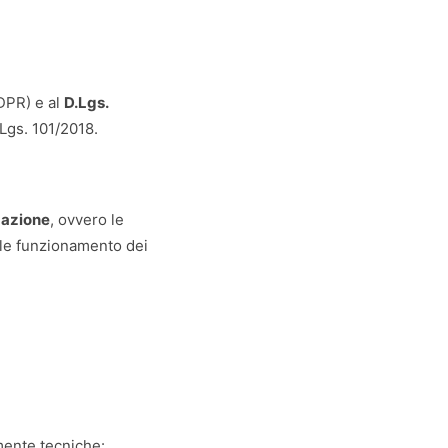
PR) e al
D.Lgs.
Lgs. 101/2018.
gazione
, ovvero le
ale funzionamento dei
mente tecniche: