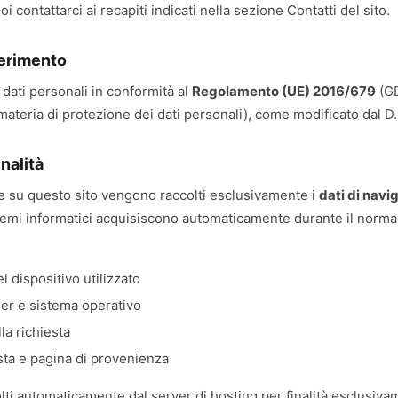
oi contattarci ai recapiti indicati nella sezione Contatti del sito.
ferimento
 i dati personali in conformità al
Regolamento (UE) 2016/679
(GD
ateria di protezione dei dati personali), come modificato dal D.
inalità
e su questo sito vengono raccolti esclusivamente i
dati di navi
stemi informatici acquisiscono automaticamente durante il norm
el dispositivo utilizzato
er e sistema operativo
la richiesta
sta e pagina di provenienza
lti automaticamente dal server di hosting per finalità esclusiva