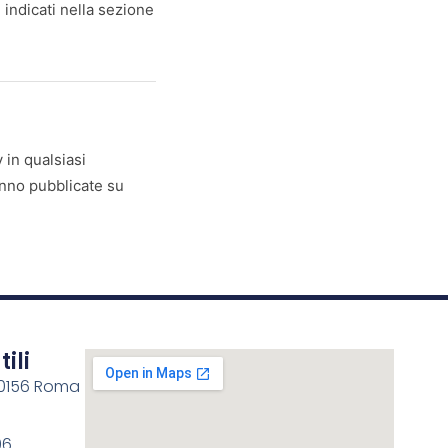
i indicati nella sezione
 in qualsiasi
nno pubblicate su
tili
00156 Roma
96