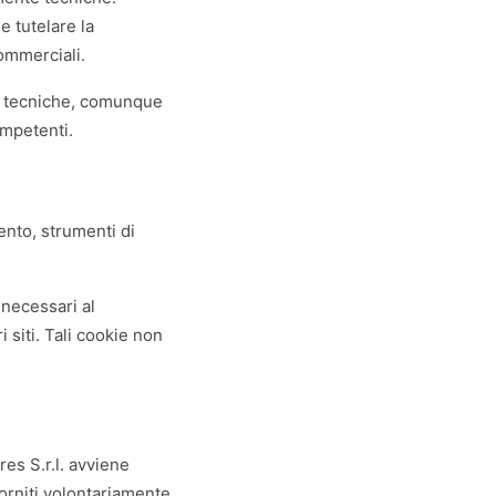
e tutelare la
commerciali.
tà tecniche, comunque
ompetenti.
mento, strumenti di
 necessari al
i siti. Tali cookie non
es S.r.l. avviene
 forniti volontariamente