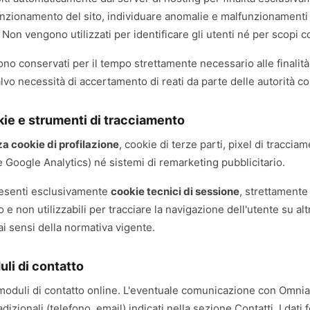
funzionamento del sito, individuare anomalie e malfunzionamenti 
 Non vengono utilizzati per identificare gli utenti né per scopi 
sono conservati per il tempo strettamente necessario alle finali
alvo necessità di accertamento di reati da parte delle autorità c
kie e strumenti di tracciamento
za cookie di profilazione
, cookie di terze parti, pixel di traccia
me Google Analytics) né sistemi di remarketing pubblicitario.
esenti esclusivamente
cookie tecnici di sessione
, strettamente
e non utilizzabili per tracciare la navigazione dell'utente su altr
i sensi della normativa vigente.
li di contatto
 moduli di contatto online. L'eventuale comunicazione con Omniar
radizionali (telefono, email) indicati nella sezione Contatti. I dati